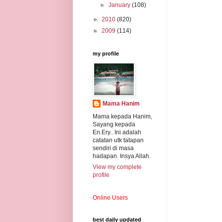
►
January
(108)
►
2010
(820)
►
2009
(114)
my profile
Mama Hanim
Mama kepada Hanim,
Sayang kepada
En.Ery.. Ini adalah
catatan utk tatapan
sendiri di masa
hadapan. Insya Allah.
View my complete
profile
Online Users
best daily updated