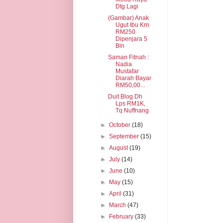
Dtg Lagi
(Gambar) Anak
Ugut Ibu Krn
RM250
Dipenjara 5
Bln
Saman Fitnah :
Nadia
Mustafar
Diarah Bayar
RM50,00...
Duit Blog Dh
Lps RM1K,
Tq Nuffnang
►
October
(18)
►
September
(15)
►
August
(19)
►
July
(14)
►
June
(10)
►
May
(15)
►
April
(31)
►
March
(47)
►
February
(33)