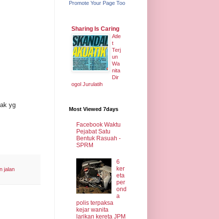
Promote Your Page Too
Sharing Is Caring
Atle
t
Terj
un
Wa
nita
Dir
ogol Jurulatih
nak yg
Most Viewed 7days
Facebook Waktu
Pejabat Satu
Bentuk Rasuah -
SPRM
6
ker
an jalan
eta
per
ond
a
polis terpaksa
kejar wanita
larikan kereta JPM