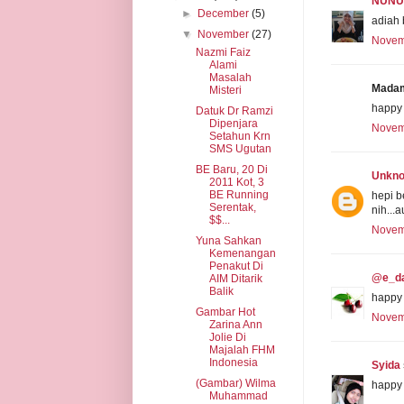
NUNU
►
December
(5)
adiah 
▼
November
(27)
Novemb
Nazmi Faiz
Alami
Masalah
Madam
Misteri
happy 
Datuk Dr Ramzi
Dipenjara
Novemb
Setahun Krn
SMS Ugutan
BE Baru, 20 Di
Unkn
2011 Kot, 3
BE Running
hepi b
Serentak,
nih...a
$$...
Novemb
Yuna Sahkan
Kemenangan
Penakut Di
@e_d
AIM Ditarik
Balik
happy 
Gambar Hot
Novemb
Zarina Ann
Jolie Di
Majalah FHM
Indonesia
Syida
(Gambar) Wilma
happy 
Muhammad