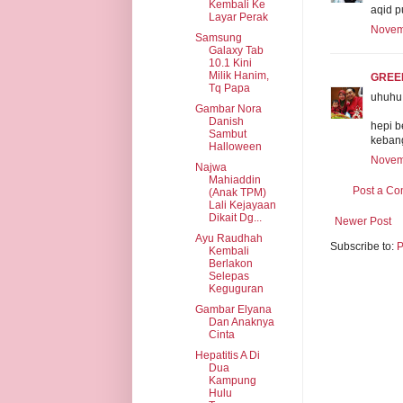
Kembali Ke
aqid pu
Layar Perak
Novemb
Samsung
Galaxy Tab
10.1 Kini
Milik Hanim,
GREE
Tq Papa
uhuhu 
Gambar Nora
Danish
hepi b
Sambut
kebang
Halloween
Novemb
Najwa
Mahiaddin
Post a C
(Anak TPM)
Lali Kejayaan
Dikait Dg...
Newer Post
Ayu Raudhah
Subscribe to:
P
Kembali
Berlakon
Selepas
Keguguran
Gambar Elyana
Dan Anaknya
Cinta
Hepatitis A Di
Dua
Kampung
Hulu