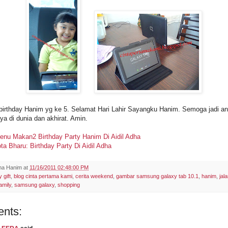
i birthday Hanim yg ke 5. Selamat Hari Lahir Sayangku Hanim. Semoga jadi a
ya di dunia dan akhirat. Amin.
nu Makan2 Birthday Party Hanim Di Aidil Adha
ota Bharu: Birthday Party Di Aidil Adha
a Hanim
at
11/16/2011 02:48:00 PM
 gift
,
blog cinta pertama kami
,
cerita weekend
,
gambar samsung galaxy tab 10.1
,
hanim
,
jal
amily
,
samsung galaxy
,
shopping
nts: