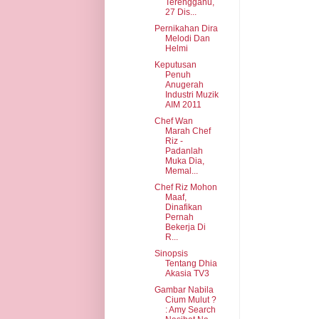
Terengganu,
27 Dis...
Pernikahan Dira
Melodi Dan
Helmi
Keputusan
Penuh
Anugerah
Industri Muzik
AIM 2011
Chef Wan
Marah Chef
Riz -
Padanlah
Muka Dia,
Memal...
Chef Riz Mohon
Maaf,
Dinafikan
Pernah
Bekerja Di
R...
Sinopsis
Tentang Dhia
Akasia TV3
Gambar Nabila
Cium Mulut ?
: Amy Search