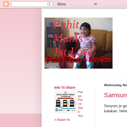
Pahit
Manis -
1st Love
Wednesday, No
Info To Share
Har
Samsung
ga
Pet
rol
Senyum je geg
Nai
katakan..hehe
k
4se
n Malam Ni