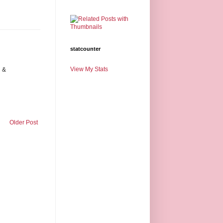
statcounter
View My Stats
h &
Older Post