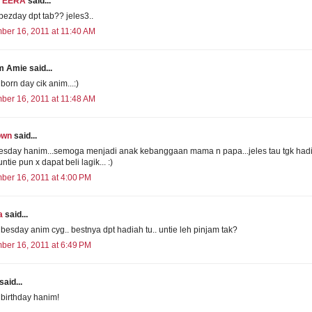
 EERA
said...
bezday dpt tab?? jeles3..
er 16, 2011 at 11:40 AM
 Amie said...
born day cik anim...:)
er 16, 2011 at 11:48 AM
own
said...
esday hanim...semoga menjadi anak kebanggaan mama n papa...jeles tau tgk had
untie pun x dapat beli lagik... :)
er 16, 2011 at 4:00 PM
a
said...
besday anim cyg.. bestnya dpt hadiah tu.. untie leh pinjam tak?
er 16, 2011 at 6:49 PM
said...
birthday hanim!