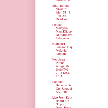
Nasihat Na...
Shah Bunga
Nikah 21
Isteri Dlm 9
Thn Utk
Dijadikan...
Pelajar
Malaysia
Maut Ditetak
Di Surabaya
Indonesia
(Gambar)
Jemaah Haji
Melontar
Jamrah
Keputusan
Penuh
Anugerah
Skrin TV3
2011 (ASK
2011)
Sanggul
Beracun Dan
Cun Ungguli
ASK 2011
Live From Kota
Bharu, Dh
Smp Kg
Mood Raya