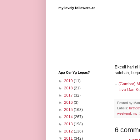
my lovely followers..tq
Ekceli hari n
solehah, berja
Apa Cer Yg Lepas?
►
2019
(11)
--
(Gambar) Me
►
2018
(21)
--
Live Dari K
►
2017
(32)
►
2016
(3)
Posted by
Mam
Labels:
birthday
►
2015
(168)
weekend
,
my f
►
2014
(267)
►
2013
(198)
6 comme
►
2012
(136)
▼
2011
(342)