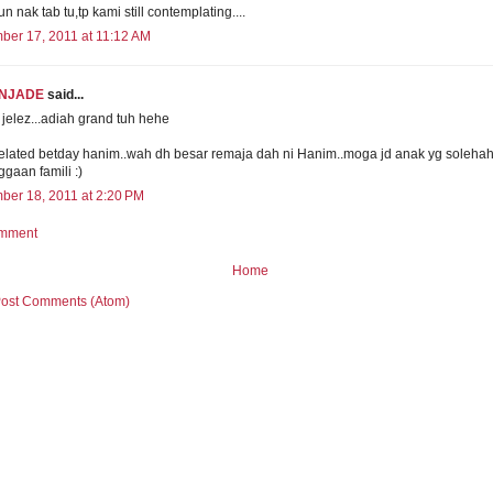
n nak tab tu,tp kami still contemplating....
er 17, 2011 at 11:12 AM
NJADE
said...
jelez...adiah grand tuh hehe
elated betday hanim..wah dh besar remaja dah ni Hanim..moga jd anak yg soleha
gaan famili :)
er 18, 2011 at 2:20 PM
omment
Home
ost Comments (Atom)