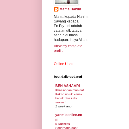
Mama Hanim
Mama kepada Hanim,
Sayang kepada
En.Ery.. Ini adalah
catatan utk tatapan
sendiri di masa
hadapan. Insya Allah.
View my complete
profile
Online Users
best daily updated
BEN ASHAARI
Khasiat dan manfaat
Kakao untuk kanak
kanak dan kaki
sukan !
1 week ago
yanmieonline.co
m
5 Rutinitas
Sederhana saat