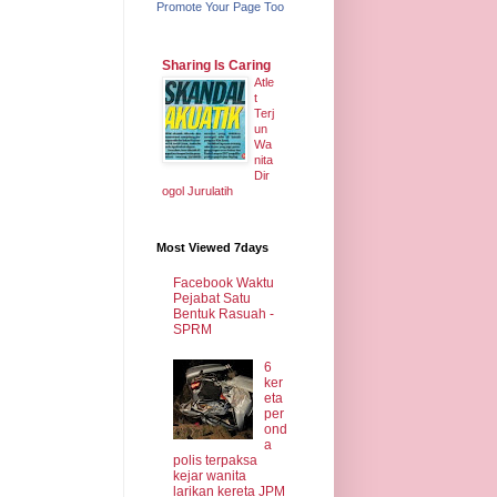
Promote Your Page Too
Sharing Is Caring
Atle
t
Terj
un
Wa
nita
Dir
ogol Jurulatih
Most Viewed 7days
Facebook Waktu
Pejabat Satu
Bentuk Rasuah -
SPRM
6
ker
eta
per
ond
a
polis terpaksa
kejar wanita
larikan kereta JPM