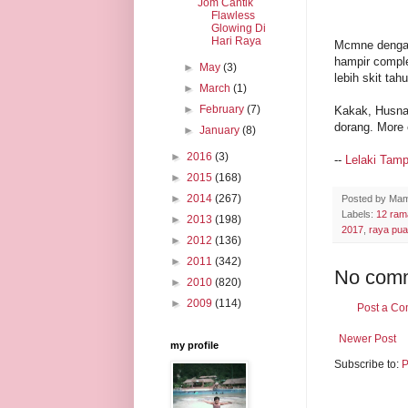
Jom Cantik
Flawless
Glowing Di
Hari Raya
Mcmne dengan 
hampir comple
►
May
(3)
lebih skit ta
►
March
(1)
►
February
(7)
Kakak, Husna 
dorang. More 
►
January
(8)
►
2016
(3)
--
Lelaki Tam
►
2015
(168)
►
2014
(267)
Posted by
Mam
Labels:
12 ram
►
2013
(198)
2017
,
raya pua
►
2012
(136)
►
2011
(342)
No com
►
2010
(820)
►
2009
(114)
Post a C
Newer Post
my profile
Subscribe to:
P