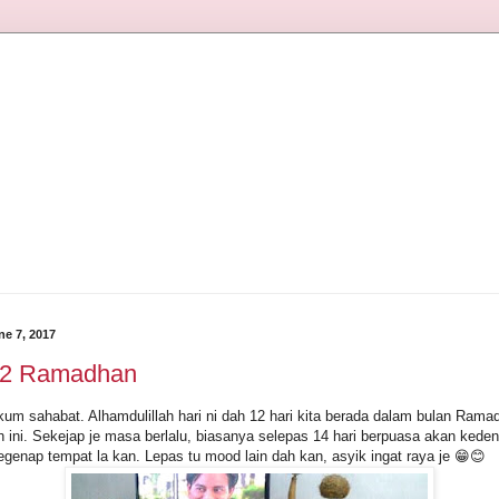
e 7, 2017
12 Ramadhan
um sahabat. Alhamdulillah hari ni dah 12 hari kita berada dalam bulan Ram
 ini. Sekejap je masa berlalu, biasanya selepas 14 hari berpuasa akan keden
segenap tempat la kan. Lepas tu mood lain dah kan, asyik ingat raya je 😁😊