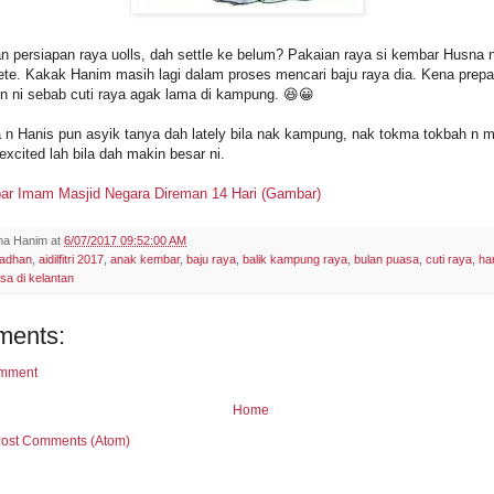
persiapan raya uolls, dah settle ke belum? Pakaian raya si kembar Husna 
te. Kakak Hanim masih lagi dalam proses mencari baju raya dia. Kena prepa
hun ni sebab cuti raya agak lama di kampung. 😆😀
n Hanis pun asyik tanya dah lately bila nak kampung, nak tokma tokbah n 
excited lah bila dah makin besar ni.
par Imam Masjid Negara Direman 14 Hari (Gambar)
a Hanim
at
6/07/2017 09:52:00 AM
adhan
,
aidilfitri 2017
,
anak kembar
,
baju raya
,
balik kampung raya
,
bulan puasa
,
cuti raya
,
ha
sa di kelantan
ments:
omment
Home
ost Comments (Atom)