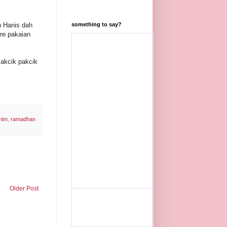
n Hanis dah
something to say?
re pakaian
makcik pakcik
nim
,
ramadhan
Older Post