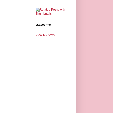
statcounter
View My Stats