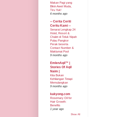
Makan Pagi yang
Bikin Awet Muda,
Tiru Yuk!
6 months ago
-- Cerita Ceriti
Ceritu Kami --
Senarai Lengkap 24
Hotel, Resort &
Chalet di Teluk Nipah
Pulau Pangkor
Perak beserta
Contact Number &
Maklumat Pool
9 months ago
EmIenAqil™ |
Stories Of Aqil
Naim |
Kita Bukan
Kehilangan Tetapi
Memulangkan
9 months ago
kakyong.com
Rosemary Oil for
Hair Growth:
Benefits
1 year ago
Show All