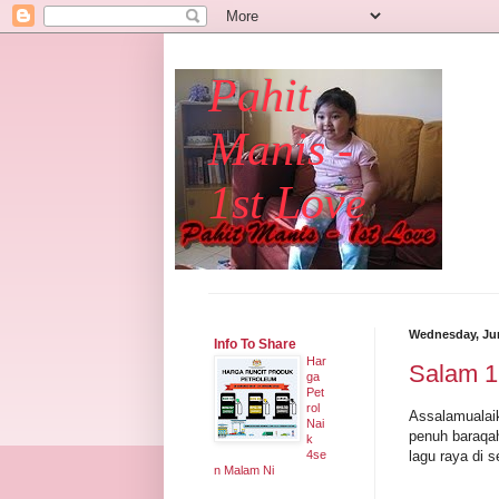
Pahit
Manis -
1st Love
Wednesday, Jun
Info To Share
Har
Salam 
ga
Pet
rol
Assalamualaik
Nai
penuh baraqah
k
lagu raya di 
4se
n Malam Ni