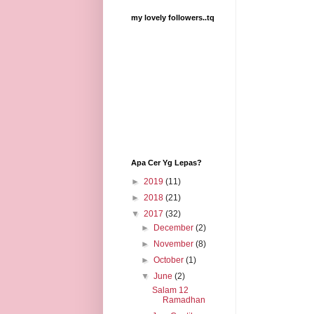
my lovely followers..tq
Apa Cer Yg Lepas?
►
2019
(11)
►
2018
(21)
▼
2017
(32)
►
December
(2)
►
November
(8)
►
October
(1)
▼
June
(2)
Salam 12
Ramadhan